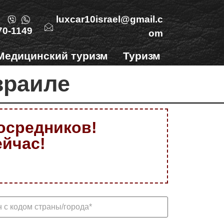
luxcar10israel@gmail.c
70-1149
om
Медицинский туризм
Туризм
Контакты
зраиле
посредников!
ейчас!