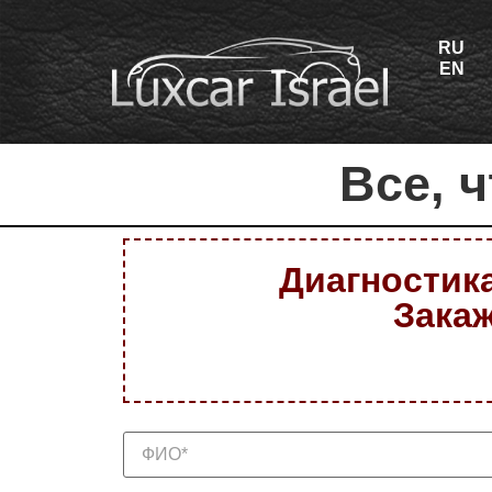
RU
EN
Все, 
Диагностика
Закаж