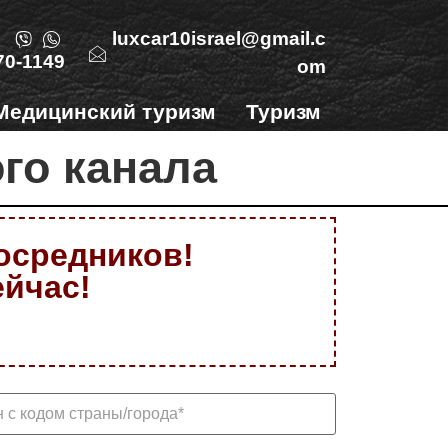
luxcar10israel@gmail.c
70-1149
om
Медицинский туризм
Туризм
Контакты
го канала
посредников!
ейчас!