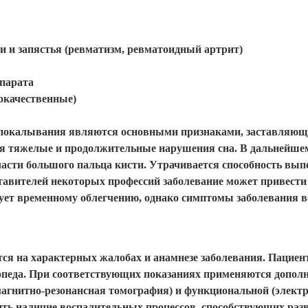
и и запястья (ревматизм, ревматоидный артрит)
ппарата
окачественные)
и покалывания являются основными признаками, заставляющ
ая тяжелые и продолжительные нарушения сна. В дальнейше
ласти большого пальца кисти. Утрачивается способность вы
авителей некоторых профессий заболевание может привести 
вует временному облегчению, однако симптомы заболевания 
ся на характерных жалобах и анамнезе заболевания. Пациен
топеда. При соответствующих показаниях применяются допол
магнитно-резонансная томография) и функциональной (элект
ть наличие воспалительных процессов, способствующих раз