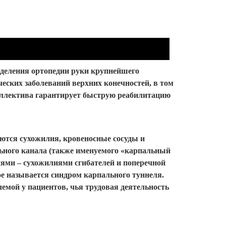
тделения ортопедии руки крупнейшего
еских заболеваний верхних конечностей, в том
оллектива гарантирует быструю реабилитацию
аются сухожилия, кровеносные сосуды и
льного канала (также именуемого «карпальный
ями – сухожилиями сгибателей и поперечной
е называется синдром карпального туннеля.
лемой у пациентов, чья трудовая деятельность