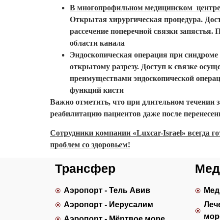
В многопрофильном медицинском центре 
Открытая хирургическая процедура. Дост
рассечение поперечной связки запястья
области канала
Эндоскопическая операция при синдроме 
открытому разрезу. Доступ к связке осу
преимуществами эндоскопической операц
функций кисти
Важно отметить, что при длительном течении 
реабилитацию пациентов даже после перенесен
Сотрудники компании «Luxcar-Israel» всегда г
проблем со здоровьем!
Трансфер
Мед
Аэропорт - Тель Авив
Мед
Аэропорт - Иерусалим
Леч
мор
Аэропорт - Мёртвое море