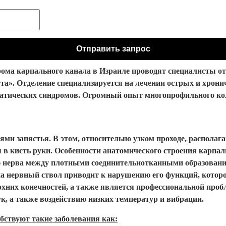
рома карпального канала в Израиле проводят специалисты о
а». Отделение специализируется на лечении острых и хронич
матических синдромов. Огромный опыт многопрофильного к
ми запястья. В этом, относительно узком проходе, располаг
я в кисть руки. Особенности анатомического строения карпа
ю нерва между плотными соединительнотканными образовани
на нервный ствол приводит к нарушению его функций, которо
рхних конечностей, а также является профессиональной проб
к, а также воздействию низких температур и вибрации.
бствуют такие заболевания как: