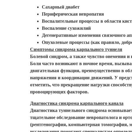
Сахарный диабет
Периферическая невропатия
Воспалительные процессы в области кист
Воспаление сухожилий
Дегенеративные изменения связочного а
Опухолевые процессы (как правило, добр
Симптомы синдрома карпального туннеля
Болевой синдром, а также чувство онемения 
Боли часто возникают в ночное время, вызыв
двигательная функция, преимущественно в об
напряжения и координации движений. У предст
отметить, что прекращение нагрузки способст
провоцирующих факторов.
Диагностика синдрома карпального канала
Диагностика туннельного синдрома основывает
тщательное обследование невропатолога и ор
(рентгенография, компьютерная томография, 
исследования помогают специалистам определи