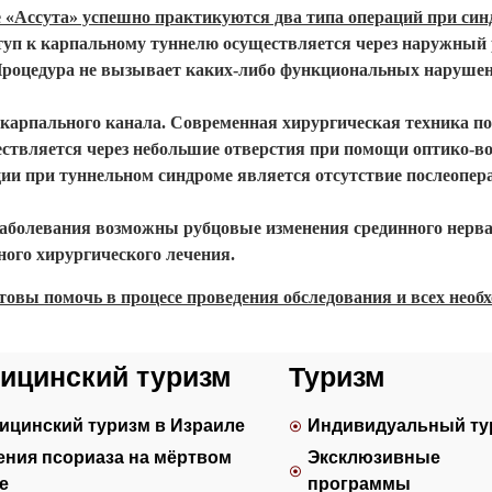
«Ассута» успешно практикуются два типа операций при син
уп к карпальному туннелю осуществляется через наружный 
. Процедура не вызывает каких-либо функциональных наруше
карпального канала. Современная хирургическая техника поз
ществляется через небольшие отверстия при помощи оптико-
ии при туннельном синдроме является отсутствие послеопер
заболевания возможны рубцовые изменения срединного нерва
ного хирургического лечения.
отовы помочь в процесе проведения обследования и всех нео
ицинский туризм
Туризм
ицинский туризм в Израиле
Индивидуальный ту
ения псориаза на мёртвом
Эксклюзивные
е
программы