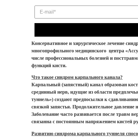
Консервативное и хирургическое лечение синд
многопрофильного медицинского центра «Ассут
числе профессиональных болезней и посттрав
функций кисти.
Что такое синдром карпального канала?
Карпальный (запястный) канал образован костя
срединный нерв, идущие из области предплечь
туннель») создают предпосылки к сдавливани
связкой запястья. Продолжительное давление 
Заболевание часто развивается после травм ве
связанна с постоянным напряжением кистей ру
Развитию синдрома карпального туннеля спосо