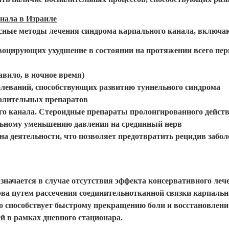
нала в Израиле
сные методы лечения синдрома карпального канала, включаю
оцирующих ухудшение в состоянии на протяжении всего пер
ило, в ночное время)
олеваний, способствующих развитию туннельного синдрома
алительных препаратов
ого канала. Стероидные препараты пролонгированного дейс
ельному уменьшению давления на срединный нерв
а деятельности, что позволяет предотвратить рецидив забол
начается в случае отсутствия эффекта консервативного лече
рва путем рассечения соединительнотканной связки карпаль
то способствует быстрому прекращению боли и восстановлен
ей в рамках дневного стационара.