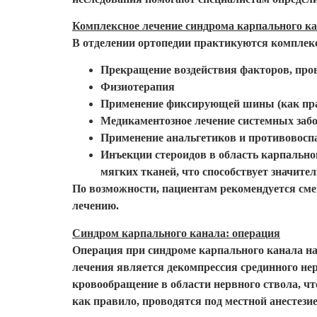
Комплексное лечение синдрома карпального ка
В отделении ортопедии практикуются комплек
Прекращение воздействия факторов, пров
Физиотерапия
Применение фиксирующей шины (как прав
Медикаментозное лечение системных заб
Применение анальгетиков и противовосп
Инъекции стероидов в область карпальн
мягких тканей, что способствует значит
По возможности, пациентам рекомендуется смен
лечению.
Синдром карпального канала: операция
Операция при синдроме карпального канала наз
лечения является декомпрессия срединного не
кровообращение в области нервного ствола, ч
как правило, проводятся под местной анестези