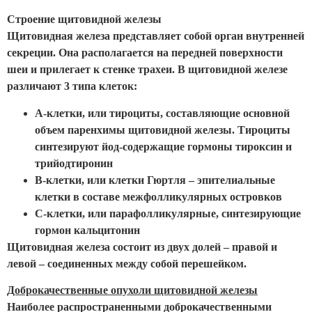
Строение щитовидной железы
Щитовидная железа представляет собой орган внутренней
секреции. Она располагается на передней поверхности
шеи и прилегает к стенке трахеи. В щитовидной железе
различают 3 типа клеток:
А-клетки, или тироциты, составляющие основной
объем паренхимы щитовидной железы. Тироциты
синтезируют йод-содержащие гормоны тироксин и
трийодтиронин
В-клетки, или клетки Гюртля – эпителиальные
клетки в составе межфолликулярных островков
С-клетки, или парафолликулярные, синтезирующие
гормон кальцитонин
Щитовидная железа состоит из двух долей – правой и
левой – соединенных между собой перешейком.
Доброкачественные опухоли щитовидной железы
Наиболее распространенными доброкачественными