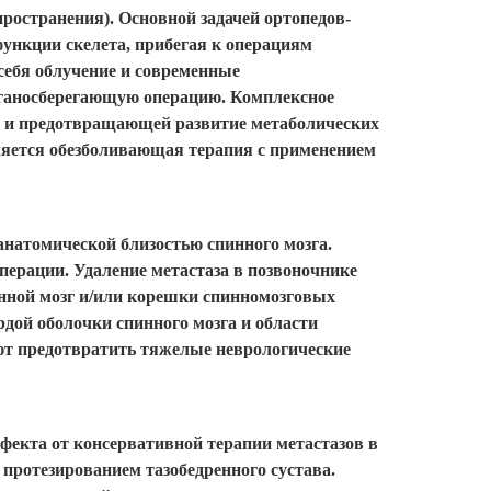
пространения). Основной задачей ортопедов-
ункции скелета, прибегая к операциям
себя облучение и современные
органосберегающую операцию. Комплексное
ия и предотвращающей развитие метаболических
яется обезболивающая терапия с применением
анатомической близостью спинного мозга.
ерации. Удаление метастаза в позвоночнике
инной мозг и/или корешки спинномозговых
рдой оболочки спинного мозга и области
ют предотвратить тяжелые неврологические
фекта от консервативной терапии метастазов в
 протезированием тазобедренного сустава.