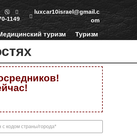
luxcar10israel@gmail.c
70-1149
om
Медицинский туризм
Туризм
Контакты
остях
посредников!
ейчас!