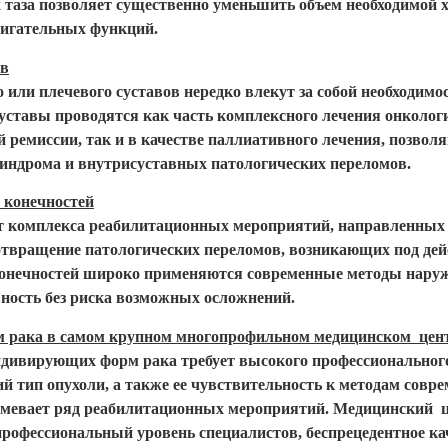
х таза позволяет существенно уменьшить объем необходимой 
двигательных функций.
ов
о или плечевого суставов нередко влекут за собой необходим
суставы проводятся как часть комплексного лечения онколог
й ремиссии, так и в качестве паллиативного лечения, позв
 синдрома и внутрисуставных патологических переломов.
 конечностей
ет комплекса реабилитационных мероприятий, направленных 
дотвращение патологических переломов, возникающих под д
 конечностей широко применяются современные методы нар
ность без риска возможных осложнений.
 рака в самом крупном многопрофильном медицинском цент
дивирующих форм рака требует высокого профессионального
й тип опухоли, а также ее чувствительность к методам совр
умевает ряд реабилитационных мероприятий. Медицинский ц
профессиональный уровень специалистов, беспрецедентное ка