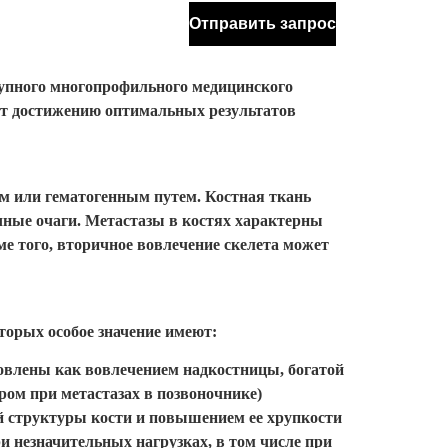
крупного многопрофильного медицинского
ует достижению оптимальных результатов
м или гематогенным путем. Костная ткань
чные очаги. Метастазы в костях характерны
е того, вторичное вовлечение скелета может
торых особое значение имеют:
ловлены как вовлечением надкостницы, богатой
ом при метастазах в позвоночнике)
й структуры кости и повышением ее хрупкости
ри незначительных нагрузках, в том числе при