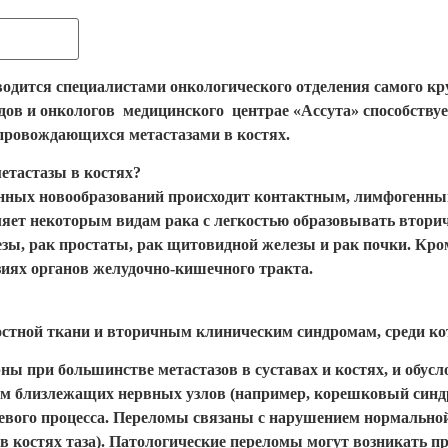
водится специалистами онкологического отделения самого 
едов и онкологов медицинского центрае «Ассута» способств
провождающихся метастазами в костях.
етастазы в костях?
енных новообразований происходит контактным, лимфогенны
ляет некоторым видам рака с легкостью образовывать втори
зы, рак простаты, рак щитовидной железы и рак почки. Кром
зиях органов желудочно-кишечного тракта.
стной ткани и вторичным клиническим синдромам, среди ко
ны при большинстве метастазов в суставах и костях, и обус
м близлежащих нервных узлов (например, корешковый синдр
левого процесса. Переломы связаны с нарушением нормально
 в костях таза). Патологические переломы могут возникать п