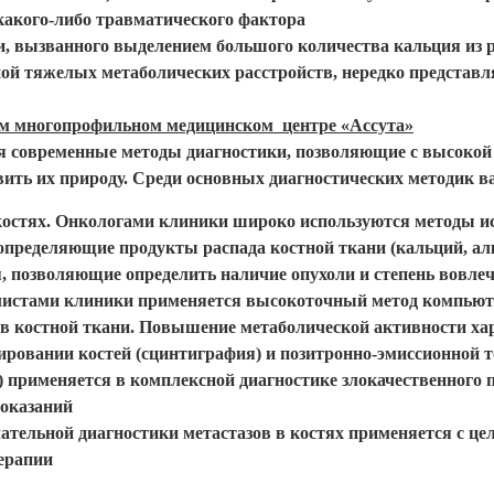
какого-либо травматического фактора
и, вызванного выделением большого количества кальция из
ой тяжелых метаболических расстройств, нередко представ
ном многопрофильном медицинском центре «Ассута»
 современные методы диагностики, позволяющие с высокой 
вить их природу. Среди основных диагностических методик в
костях. Онкологами клиники широко используются методы и
, определяющие продукты распада костной ткани (кальций, а
, позволяющие определить наличие опухоли и степень вовлеч
листами клиники применяется высокоточный метод компьют
 в костной ткани. Повышение метаболической активности ха
ировании костей (сцинтиграфия) и позитронно-эмиссионной
 применяется в комплексной диагностике злокачественного
оказаний
ательной диагностики метастазов в костях применяется с це
ерапии