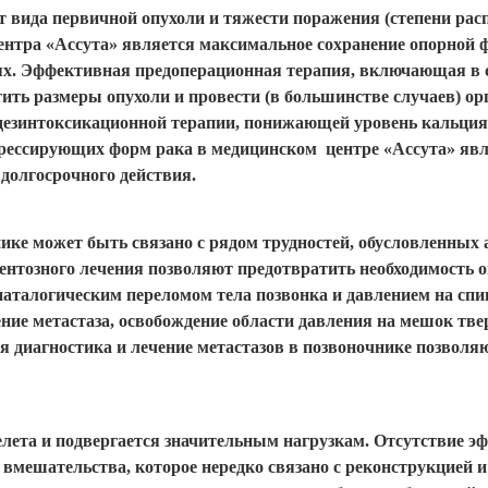
т вида первичной опухоли и тяжести поражения (степени рас
нтра «Ассута» является максимальное сохранение опорной ф
ях. Эффективная предоперационная терапия, включающая в 
ить размеры опухоли и провести (в большинстве случаев) 
е дезинтоксикационной терапии, понижающей уровень кальц
рессирующих форм рака в медицинском центре «Ассута» явл
долгосрочного действия.
ике может быть связано с рядом трудностей, обусловленных 
тозного лечения позволяют предотвратить необходимость оп
 паталогическим переломом тела позвонка и давлением на сп
ние метастаза, освобождение области давления на мешок тве
 диагностика и лечение метастазов в позвоночнике позволя
лета и подвергается значительным нагрузкам. Отсутствие эф
 вмешательства, которое нередко связано с реконструкцией и