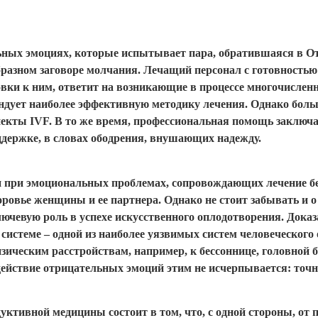
ьных эмоциях, которые испытывает пара, обратившаяся в О
бразном заговоре молчания. Лечащий персонал с готовность
овки к ним, ответит на возникающие в процессе многочислен
дует наиболее эффективную методику лечения. Однако больш
екты IVF. В то же время, профессиональная помощь заключа
держке, в словах ободрения, внушающих надежду.
щи при эмоциональных проблемах, сопровождающих лечение б
овье женщины и ее партнера. Однако не стоит забывать и о 
ючевую роль в успехе искусственного оплодотворения. Дока
истеме – одной из наиболее уязвимых систем человеческого о
зическим расстройствам, например, к бессоннице, головной б
действие отрицательных эмоций этим не исчерпывается: точн
уктивной медицины состоит в том, что, с одной стороны, от 