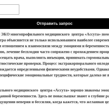
 ЭКО многопрофильного медицинского центра «Ассута» помог
тра объясняется не только использованием наиболее соврем
 отношением к взаимосвязи между эмоциями и беременность
ию, лечение бесплодия часто сопряжено с прохождением про
 посещать врача, выполнять инъекции, принимать гормонал
ностические проверки. Процесс экстракорпорального оплодо
овождается определенными физическими неудобствами. Однак
ецифические эмоциональные трудности, которые далеко не вс
ьного медицинского центра «Ассута» хорошо знакомы эмоци
анной беременности. Здесь не понаслышке знают о глубине 
ущении неверия и бессилия, когда кажется, что желанная це