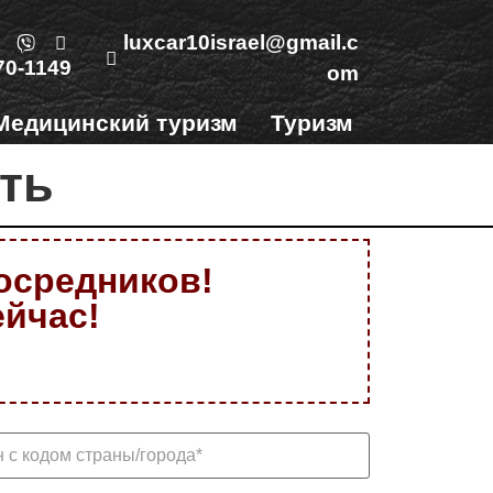
luxcar10israel@gmail.c
70-1149
om
Медицинский туризм
Туризм
Контакты
ть
посредников!
ейчас!