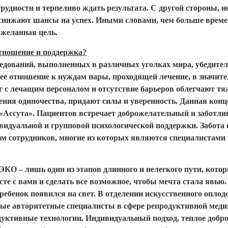
трудности и терпеливо ждать результата. С другой стороны,
снижают шансы на успех. Иными словами, чем больше време
 желанная цель.
отношение и поддержка?
едований, выполненных в различных уголках мира, убедител
ее отношение к нуждам пары, проходящей лечение, в значи
с лечащим персоналом и отсутствие барьеров облегчают тяж
щения одиночества, придают силы и уверенность. Данная кон
Ассута». Пациентов встречает доброжелательный и заботлив
идуальной и групповой психологической поддержки. Забота о
изм сотрудников, многие из которых являются специалистами 
КО – лишь один из этапов длинного и нелегкого пути, кото
те с вами и сделать все возможное, чтобы мечта стала явью
ебенок появился на свет. В отделении искусственного опло
ые авторитетные специалисты в сфере репродуктивной меди
дуктивные технологии. Индивидуальный подход, теплое добр