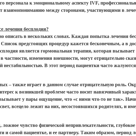
го персонала к эмоциональному аспекту IVF, профессиональ
ют взаимопониманию между сторонами, участвующими в лече
е лечения бесплодия?
о описать в нескольких словах. Каждая попытка лечения бе
 Список предстоящих процедур кажется бесконечным, а в дос
есплодия является гормональная терапия, которая вызывает
в частности, изменения внешности, могут отрицательно ска
 нестабильностью. В этот период пациентки часто жалуются
омых – также играет в данном случае отрицательную роль. О
 интерес к возникшей проблеме часто носит навязчивый хара
вызывает у пары ощущение, что «с ними что-то не так». Начин
свет, всецело лежит на них, несостоявшихся родителях, и име
, ложное чувство физической непривлекательности, глубоко
ти и самой пациентке, и ее партнеру. Таким образом, период 